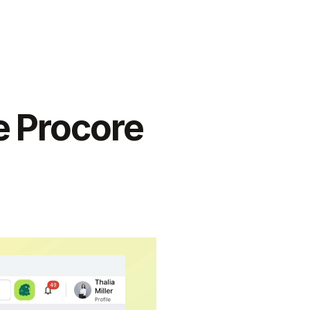
utomatización de cumplimiento 
flujo de trabajo unificado y 
 gestionan el riesgo de 
 Procore 