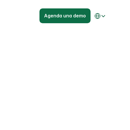
Select Language
Agenda una demo
orma de 
trucción 
ube