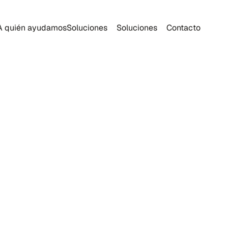
A quién ayudamos
Soluciones
Soluciones
Contacto
Integración
Procore: Plataf
Gestión de Cons
Basada en la N