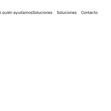
A quién ayudamos
Soluciones
Soluciones
Contacto
 Now: How AI is 
ing Manufacturing 